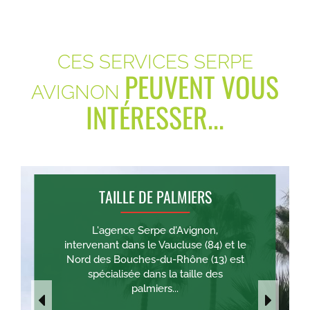
CES SERVICES SERPE
PEUVENT VOUS
AVIGNON
INTÉRESSER...
TAILLE DE PALMIERS
L'agence Serpe d'Avignon,
intervenant dans le Vaucluse (84) et le
Nord des Bouches-du-Rhône (13) est
spécialisée dans la taille des
palmiers...