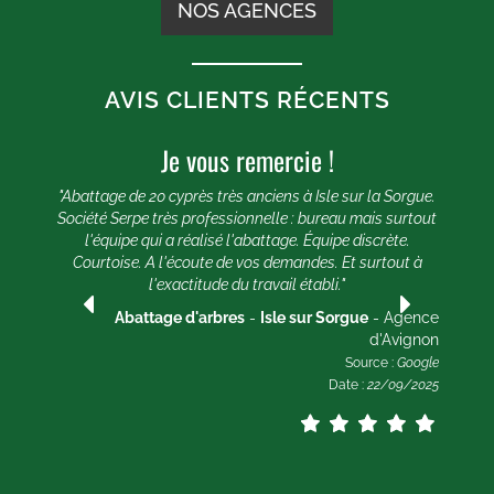
NOS AGENCES
AVIS CLIENTS RÉCENTS
Je vous remercie !
nt
 et
"Abattage de 20 cyprès très anciens à Isle sur la Sorgue.
car
Société Serpe très professionnelle : bureau mais surtout
ace
l'équipe qui a réalisé l'abattage. Équipe discrète.
ial,
Courtoise. A l'écoute de vos demandes. Et surtout à
l'exactitude du travail établi."
nne
Abattage d'arbres
-
Isle sur Sorgue
- Agence
d'Avignon
non
Source :
Google
ogle
Date :
22/09/2025
2023